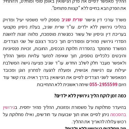
ההליך מאפשר לסיים את פרק הנישואין באופן סופי ומוחלט, ולהתחיל
את הפרק הבא בחיים ללא "קצוות פתוחים".
משרד עורכי דין וגישור
שרית שגיב
מספק ליווי משפטי יעיל ומדויק
בהליכי גירושין ללא ילדים. עו"ד שרית שגיב, בעלת ניסיון מקצועי
בעריכת דין וניסיון של עשור כמגשרת מוסמכת, מלווה זוגות להשגת
הסדרי גירושין מהירים ומסודרים תוך כיבוד רצונם של שני הצדדים.
המשרד מתמקד בהסדרת חלוקת הנכסים, החובות, זכויות פנסיוניות
והיבטים כלכליים נוספים, תוך שאיפה למזער עלויות ומשך ההליך
ולאפשר מעבר חלק לשלב החדש. עו"ד שגיב מציעה גישה המשלבת
יעילות עם רגישות אנושית, ופועלת להגעה לפתרון הוגן ומכובד
המאפשר לשני הצדדים לסיים את הנישואין בדרך ראויה. צרו קשר עוד
היום
055-2955599
שיחה ראשונית ללא התחייבות
כמה זמן לוקח הליך גירושין ללא ילדים?
בהיעדר מחלוקות על משמורת ומזונות, ההליך מהיר יחסית. ב
גירושין
בהסכמה
ניתן לסיים אותו תוך שבועות עד חודשים, ואילו מחלוקת על
רכוש עלולה להאריך את ההליך.
מה מחלקים בגירושין ללא ילדים?