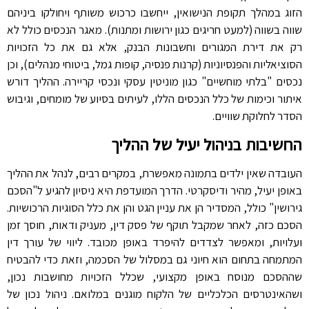
הזוג במהלך תקופת הנישואין, ייחשבו כרכוש משותף ויחולקו ביניהם
שווה בשווה (למעט חריגים כגון ירושות ומתנות). מאגר הנכסים כולל לא
רק את דירת המגורים וחשבונות הבנק, אלא גם את כל הזכויות
הסוציאליות והפנסיוניות (קרנות פנסיה, קופות גמל, ביטוחי מנהלים), וכן
נכסים "בלתי מוחשיים" כגון מוניטין עסקי ונכסי קריירה. ההליך דורש
איתור וכימות של כלל הנכסים הללו, לעיתים בסיוע של מומחים, וגיבוש
הסדר לחלוקת שוויים.
החשיבות בניהול יעיל של ההליך
העובדה שאין ילדים בתמונה מאפשרת, במקרים רבים, לנהל את ההליך
באופן יעיל, מהיר ודיסקרטי. הדרך המועדפת היא ניסיון להגיע ל"הסכם
גירושין" כולל, המסדיר הן את עניין הגט והן את כלל הסוגיות הרכושיות.
הסכם כזה, לאחר שמקבל תוקף של פסק דין, מעניק ודאות, חוסך זמן
ועלויות, ומאפשר לצדדים להיפרד באופן מכובד. ליווי של עורך דין
המתמחה בתחום הוא חיוני גם במסלול של הסכמה, וזאת כדי להבטיח
שההסכם מנוסח באופן מקצועי, שכלל הזכויות מחושבות נכון,
ושהאינטרסים הכלכליים של הלקוח מוגנים במלואם. ניהול נכון של